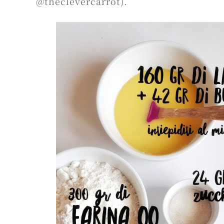
@theclevercarrot).