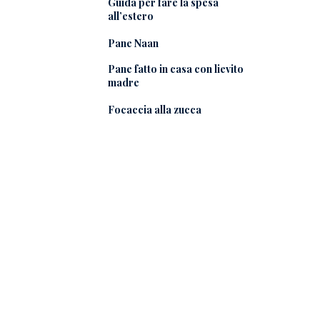
Guida per fare la spesa
all’estero
Pane Naan
Pane fatto in casa con lievito
madre
Focaccia alla zucca