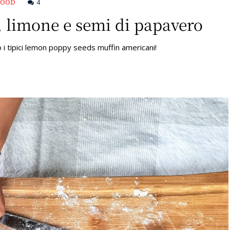
FOOD
4
, limone e semi di papavero
ono i tipici lemon poppy seeds muffin americani!