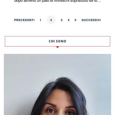
dopo almeno un paio di rinfreschi soprattutto se lo…
PRECEDENTI
1
2
3
4
5
SUCCESSIVI
CHI SONO