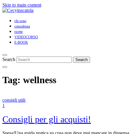
Skip to main content
chi sono
consulenza
ricette
VIDEOCORSO
E-BOOK
Search
Tag:
wellness
consigli utili
1
Consigli per gli acquisti!
Spesa!Una guida pratica su cosa non deve mai mancare in dispensa